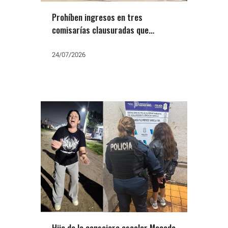
Prohíben ingresos en tres
comisarías clausuradas que
alojaban mujeres en condiciones
inhumanas
24/07/2026
Hija de la consejera escolar Macedo