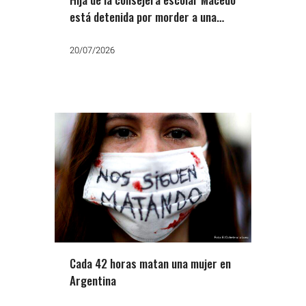
está detenida por morder a una
vecina y amputarle la falange de un
dedo
20/07/2026
Cada 42 horas matan una mujer en
Argentina