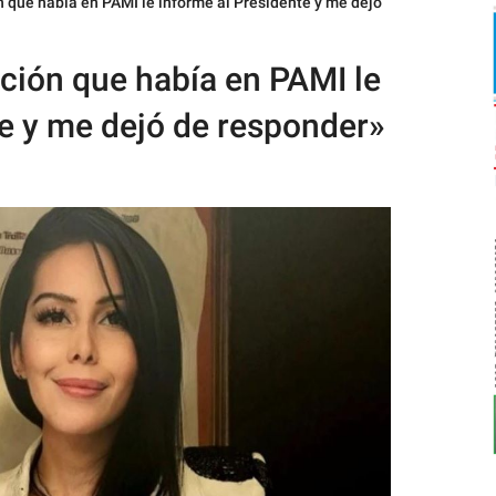
n que había en PAMI le informé al Presidente y me dejó
ción que había en PAMI le
te y me dejó de responder»