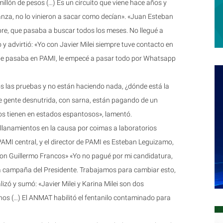
llón de pesos (…) Es un circuito que viene hace años y
nza, no lo vinieron a sacar como decían». «Juan Esteban
re, que pasaba a buscar todos los meses. No llegué a
 y advirtió: «Yo con Javier Milei siempre tuve contacto en
ue pasaba en PAMI, le empecé a pasar todo por Whatsapp
 las pruebas y no están haciendo nada, ¿dónde está la
de gente desnutrida, con sarna, están pagando de un
 los tienen en estados espantosos», lamentó.
allanamientos en la causa por coimas a laboratorios
AMI central, y el director de PAMI es Esteban Leguizamo,
con Guillermo Francos» «Yo no pagué por mi candidatura,
a campaña del Presidente. Trabajamos para cambiar esto,
zó y sumó: «Javier Milei y Karina Milei son dos
nos (…) El ANMAT habilitó el fentanilo contaminado para