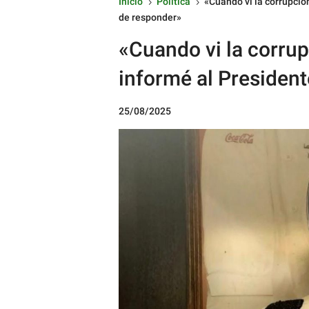
Inicio
Política
«Cuando vi la corrupció
5
5
de responder»
«Cuando vi la corrup
informé al Presiden
25/08/2025