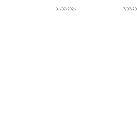
cuatro nombres del plan B
especta
dijo que
31/07/2026
17/07/20