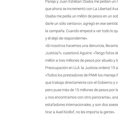
Pareja y Juan Esteban Osaba me pedían un mi
que ahora se incrementó con La Libertad Ava
Osaba me pedía un millón de pesos en un sob
darle un sólo centavo», agregó en ese sentido
la campaña. Cuando empecé a ver todo lo q
y él dejó de responderme».
«Si nosotros hacemos una denuncia, llevamos
Justicia?», cuestionó Aguirre. «Tengo fotos 
millón a tres millones de pesos por abuelo y
Preocupación en LLA: la Justicia ordenó 15 
«Todos los prestadores de PAMI los maneja P
que trabaja directamente con el Gobierno y 
pero puse más de 15 millones de pesos por l
y nos encontramos con otro panorama», anali
estafadores internacionales, y son dos asesi
tirar a Axel Kicillof, no les importa la gente».