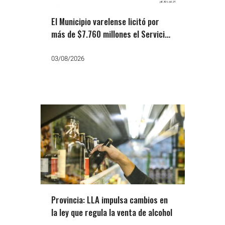
El Municipio varelense licitó por
más de $7.760 millones el Servicio
Alimentario Escolar hasta Febrero
de 2027
03/08/2026
Provincia: LLA impulsa cambios en
la ley que regula la venta de alcohol