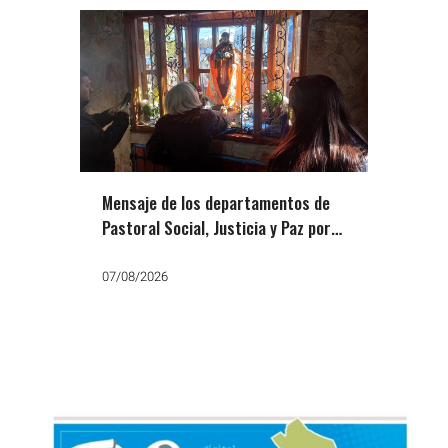
Mensaje de los departamentos de
Pastoral Social, Justicia y Paz por
San Cayetano: «Que no falte el
trabajo, el pan y la paz»
07/08/2026