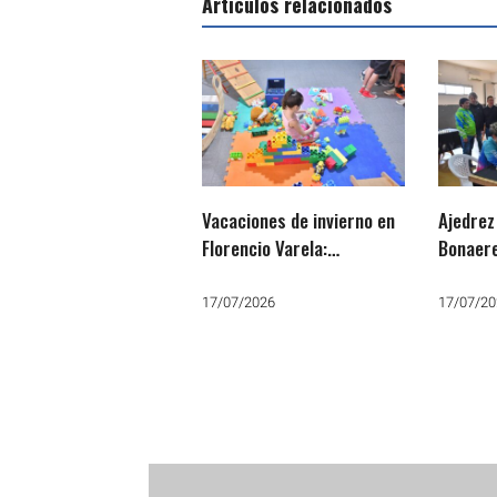
Artículos relacionados
Vacaciones de invierno en
Ajedrez
Florencio Varela:
Bonaere
Cronograma de eventos
estrate
educativos gratuitos
la próx
17/07/2026
17/07/20