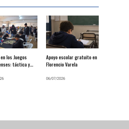
 en los Juegos
Apoyo escolar gratuito en
nses: táctica y
Florencio Varela
gia para avanzar a
ima etapa
26
06/07/2026