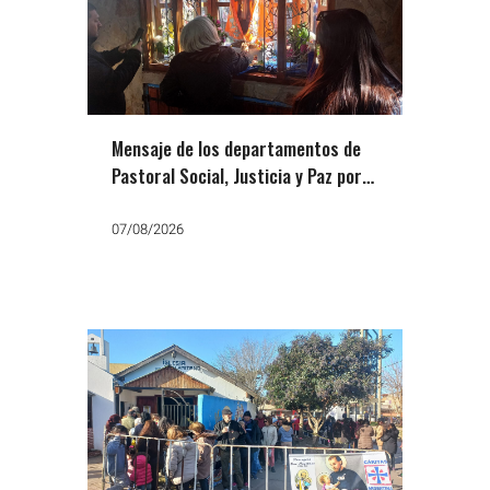
Mensaje de los departamentos de
Pastoral Social, Justicia y Paz por
San Cayetano: «Que no falte el
trabajo, el pan y la paz»
07/08/2026