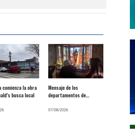
 comienza la obra
Mensaje de los
ald’s busca local
departamentos de
Pastoral Social, Justicia y
Paz por San Cayetano:
26
07/08/2026
«Que no falte el trabajo, el
pan y la paz»