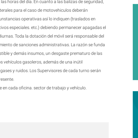
as horas del día. En cuanto a las balizas de seguridad,
laterales para el caso de motovehiculos deberán
nstancias operativas así lo indiquen (traslados en
tivos especiales. etc.) debiendo permanecer apagadas el
diurnas. Toda la dotación del móvil será responsable del
imiento de sanciones administrativas. La razón se funda
ustible y demás insumos, un desgaste prematuro de las
os vehículos gasoleros, además de una inútil
ases y ruidos. Los Supervisores de cada turno serán
resente.
e en cada oficina. sector de trabajo y vehículo.