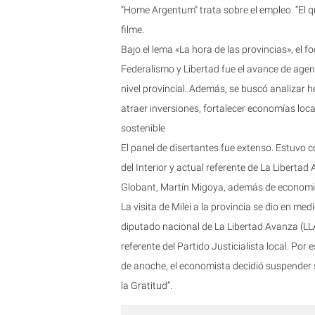
“Home Argentum” trata sobre el empleo. “El qu
filme.
Bajo el lema «La hora de las provincias», el 
Federalismo y Libertad fue el avance de agen
nivel provincial. Además, se buscó analizar 
atraer inversiones, fortalecer economías loc
sostenible
El panel de disertantes fue extenso. Estuvo c
del Interior y actual referente de La Libertad
Globant, Martín Migoya, además de economi
La visita de Milei a la provincia se dio en me
diputado nacional de La Libertad Avanza (LLA
referente del Partido Justicialista local. Po
de anoche, el economista decidió suspender s
la Gratitud”.