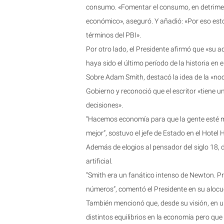
consumo. «Fomentar el consumo, en detriment
económico», aseguró. Y añadió: «Por eso estos
términos del PBI».
Por otro lado, el Presidente afirmó que «su
haya sido el último período de la historia en 
Sobre Adam Smith, destacó la idea de la «no
Gobierno y reconoció que el escritor «tiene 
decisiones».
“Hacemos economía para que la gente esté me
mejor”, sostuvo el jefe de Estado en el Hotel H
Además de elogios al pensador del siglo 18, di
artificial.
“Smith era un fanático intenso de Newton. P
números”, comentó el Presidente en su alocuc
También mencionó que, desde su visión, en un
distintos equilibrios en la economía pero que 