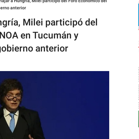
iajar a Hungría, Milei participó del Foro Económico del
erno anterior
gría, Milei participó del
 NOA en Tucumán y
gobierno anterior