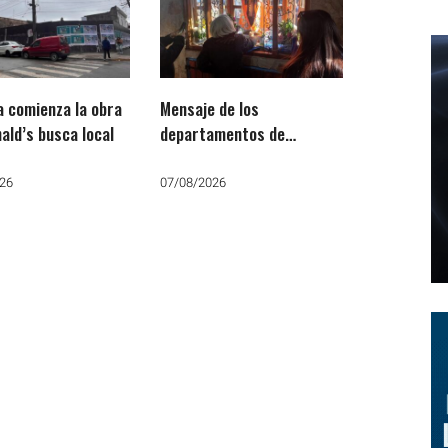
 comienza la obra
Mensaje de los
ald’s busca local
departamentos de
Pastoral Social, Justicia y
Paz por San Cayetano:
26
07/08/2026
«Que no falte el trabajo, el
pan y la paz»