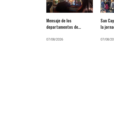
Mensaje de los
San Cay
departamentos de
la jorn
Pastoral Social, Justicia y
Paz por San Cayetano:
07/08/2026
07/08/20
«Que no falte el trabajo, el
pan y la paz»