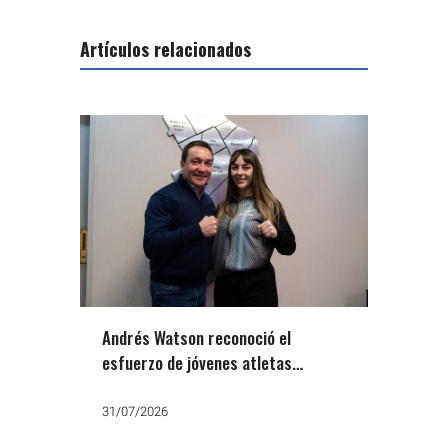
Artículos relacionados
Andrés Watson reconoció el
esfuerzo de jóvenes atletas
varelenses, entre ellos la campeona
Ludmila Guisasola
31/07/2026