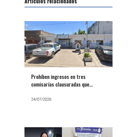
Artículos relacionados
Prohíben ingresos en tres
comisarías clausuradas que
alojaban mujeres en condiciones
inhumanas
24/07/2026