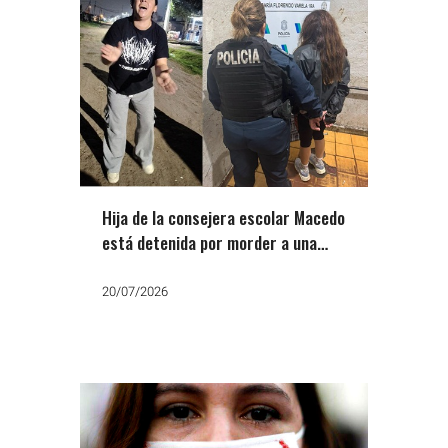
Hija de la consejera escolar Macedo
está detenida por morder a una
vecina y amputarle la falange de un
dedo
20/07/2026